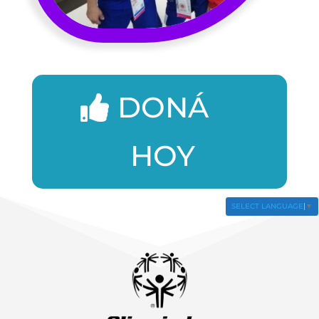
DONÁ
HOY
SELECT LANGUAGE
▼