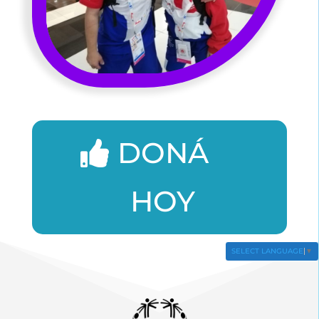
DONÁ
HOY
SELECT LANGUAGE
▼