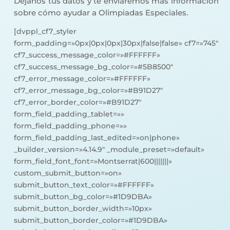
Dejanos tus datos y te enviaremos más información
sobre cómo ayudar a Olimpiadas Especiales.
[dvppl_cf7_styler
form_padding=»0px|0px|0px|30px|false|false» cf7=»745″
cf7_success_message_color=»#FFFFFF»
cf7_success_message_bg_color=»#5B8500″
cf7_error_message_color=»#FFFFFF»
cf7_error_message_bg_color=»#B91D27″
cf7_error_border_color=»#B91D27″
form_field_padding_tablet=»»
form_field_padding_phone=»»
form_field_padding_last_edited=»on|phone»
_builder_version=»4.14.9″ _module_preset=»default»
form_field_font_font=»Montserrat|600|||||||»
custom_submit_button=»on»
submit_button_text_color=»#FFFFFF»
submit_button_bg_color=»#1D9DBA»
submit_button_border_width=»10px»
submit_button_border_color=»#1D9DBA»