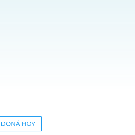
je. Accede a todas nuestras
ficios registrándote de manera
UNÍTE
DONÁ HOY