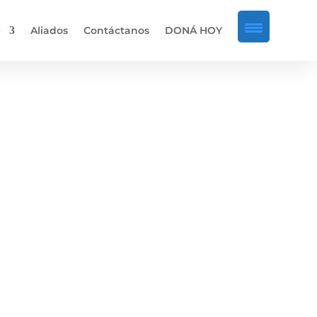
e
Aliados
Contáctanos
DONÁ HOY
araguay
ocial
es Paraguay (OEP) y el Club
intelectual a través del deporte. El