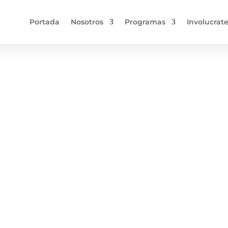
Portada
Nosotros
Programas
Involucrat
 y Olimpiadas Especiales P
o a favor de la inclusión s
 la renovación de firma de convenio entre Olimpiadas Especial
favor de la inclusión social de las personas con discapacidad 