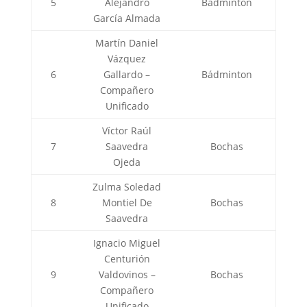
5
Alejandro
Bádminton
García Almada
Martín Daniel
Vázquez
6
Gallardo –
Bádminton
Compañero
Unificado
Víctor Raúl
7
Saavedra
Bochas
Ojeda
Zulma Soledad
8
Montiel De
Bochas
Saavedra
Ignacio Miguel
Centurión
9
Valdovinos –
Bochas
Compañero
Unificado